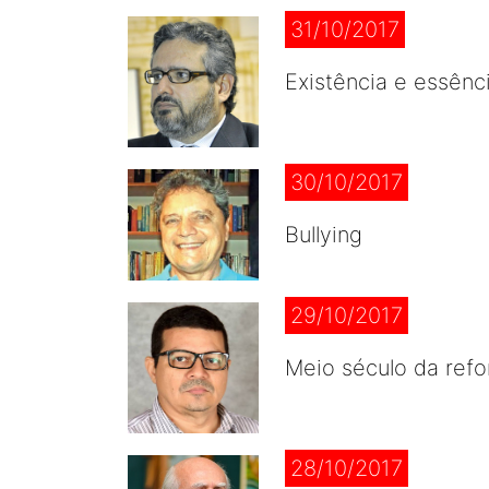
31/10/2017
Existência e essênc
30/10/2017
Bullying
29/10/2017
Meio século da refo
28/10/2017