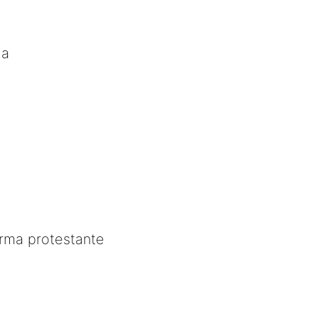
ia
rma protestante