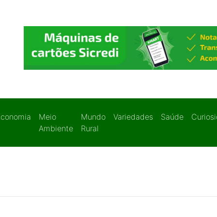
Economia
Meio
Mundo
Variedades
Saúde
Curios
Ambiente
Rural