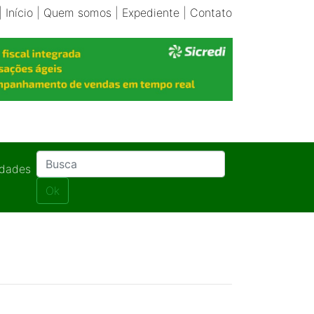
|
Início
|
Quem somos
|
Expediente
|
Contato
idades
Ok