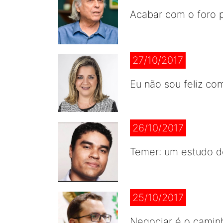
Acabar com o foro p
27/10/2017
Eu não sou feliz co
26/10/2017
Temer: um estudo d
25/10/2017
Negociar é o caminh