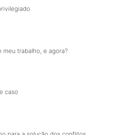
rivilegiado
m meu trabalho, e agora?
e caso
o para a solução dos conflitos