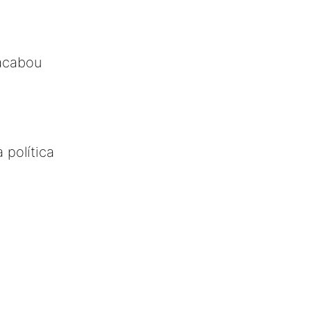
acabou
 política