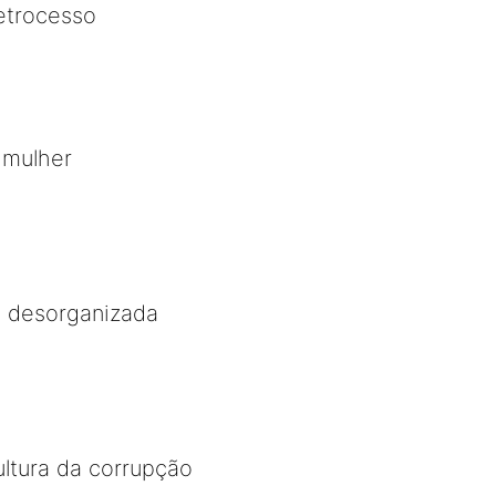
etrocesso
 mulher
l desorganizada
ltura da corrupção