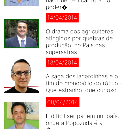
não quer, é ficar fora do
poder�
14/04/2014
O drama dos agricultores,
atingidos por quebras de
produção, no País das
supersafras
13/04/2014
A saga dos lacerdinhas e o
fim do monopólio do rótulo -
Que estranho, que curioso
08/04/2014
É difícil ser pai em um país,
onde a Popozuda é a