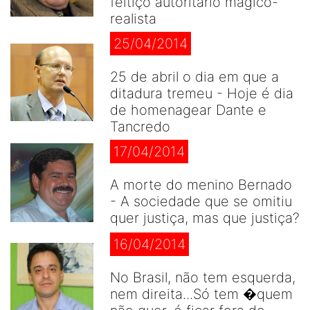
feitiço autoritário mágico-
realista
25/04/2014
25 de abril o dia em que a
ditadura tremeu - Hoje é dia
de homenagear Dante e
Tancredo
17/04/2014
A morte do menino Bernado
- A sociedade que se omitiu
quer justiça, mas que justiça?
16/04/2014
No Brasil, não tem esquerda,
nem direita...Só tem �quem