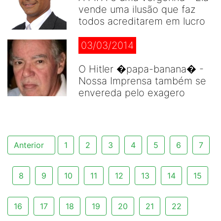
vende uma ilusão que faz
todos acreditarem em lucro
03/03/2014
O Hitler �papa-banana� -
Nossa Imprensa também se
envereda pelo exagero
Anterior
1
2
3
4
5
6
7
8
9
10
11
12
13
14
15
16
17
18
19
20
21
22