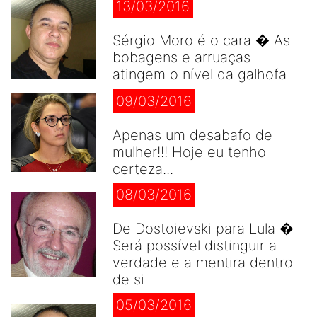
13/03/2016
Sérgio Moro é o cara � As
bobagens e arruaças
atingem o nível da galhofa
09/03/2016
Apenas um desabafo de
mulher!!! Hoje eu tenho
certeza...
08/03/2016
De Dostoievski para Lula �
Será possível distinguir a
verdade e a mentira dentro
de si
05/03/2016