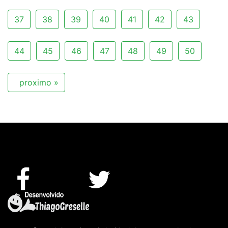
37
38
39
40
41
42
43
44
45
46
47
48
49
50
proximo »