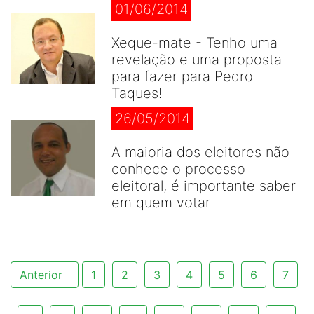
01/06/2014
Xeque-mate - Tenho uma
revelação e uma proposta
para fazer para Pedro
Taques!
26/05/2014
A maioria dos eleitores não
conhece o processo
eleitoral, é importante saber
em quem votar
Anterior
1
2
3
4
5
6
7