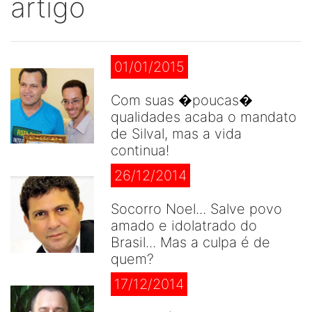
artigo
01/01/2015
Com suas �poucas�
qualidades acaba o mandato
de Silval, mas a vida
continua!
26/12/2014
Socorro Noel... Salve povo
amado e idolatrado do
Brasil... Mas a culpa é de
quem?
17/12/2014