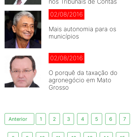
nos Tribunais de Contas
02/08/2016
Mais autonomia para os
municípios
02/08/2016
O porquê da taxação do
agronegócio em Mato
Grosso
Anterior
1
2
3
4
5
6
7