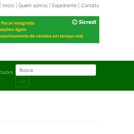
|
Início
|
Quem somos
|
Expediente
|
Contato
idades
Ok