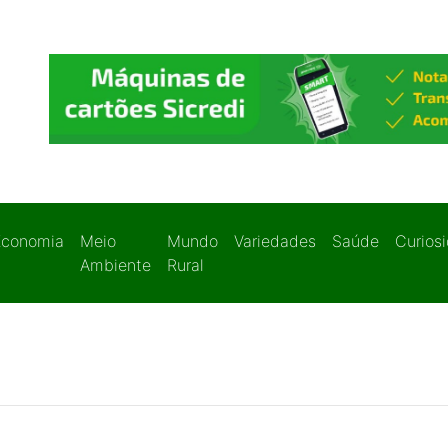
Economia
Meio
Mundo
Variedades
Saúde
Curios
Ambiente
Rural