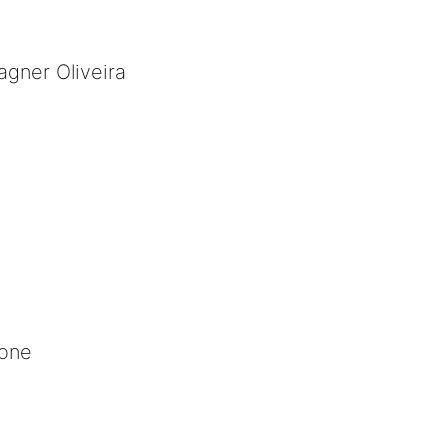
ner Oliveira
ione