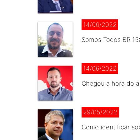
14/06/2022
Somos Todos BR 158
14/06/2022
Chegou a hora do a
29/05/2022
Como identificar so