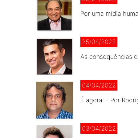
Por uma mídia huma
25/04/2022
As consequências d
04/04/2022
É agora! - Por Rodr
03/04/2022