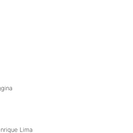
ggina
enrique Lima