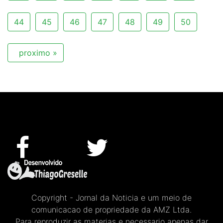
44
45
46
47
48
49
50
proximo »
Copyright - Jornal da Noticia e um meio de
comunicacao de propriedade da AMZ Ltda.
Para reproduzir as materias e necessario apenas dar