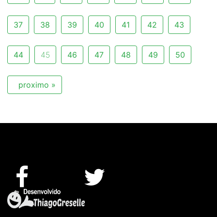
37
38
39
40
41
42
43
44
45
46
47
48
49
50
proximo »