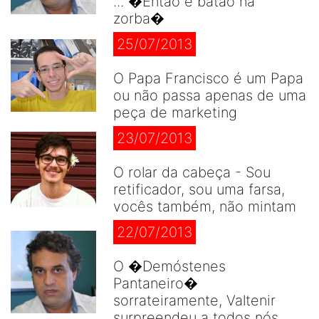
... �Então é batão na
zorba�
25/07/2013
O Papa Francisco é um Papa
ou não passa apenas de uma
peça de marketing
23/07/2013
O rolar da cabeça - Sou
retificador, sou uma farsa,
vocês também, não mintam
22/07/2013
O �Demóstenes
Pantaneiro�
sorrateiramente, Valtenir
surpreendeu a todos nós