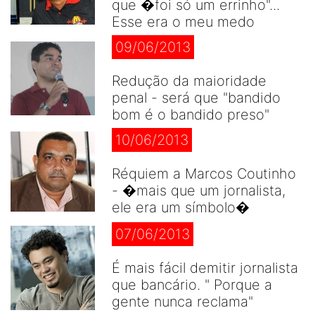
que �foi só um errinho"...
Esse era o meu medo
09/06/2013
Redução da maioridade
penal - será que "bandido
bom é o bandido preso"
10/06/2013
Réquiem a Marcos Coutinho
- �mais que um jornalista,
ele era um símbolo�
07/06/2013
É mais fácil demitir jornalista
que bancário. " Porque a
gente nunca reclama"