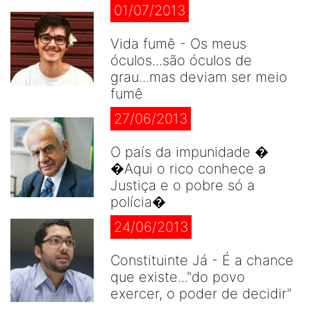
01/07/2013
Vida fumê - Os meus
óculos...são óculos de
grau...mas deviam ser meio
fumê
27/06/2013
O país da impunidade �
�Aqui o rico conhece a
Justiça e o pobre só a
polícia�
24/06/2013
Constituinte Já - É a chance
que existe..."do povo
exercer, o poder de decidir"