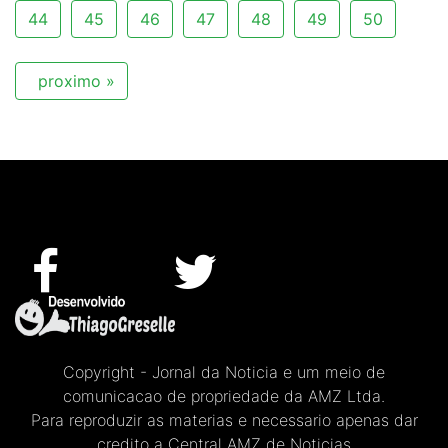
44
45
46
47
48
49
50
proximo »
Copyright - Jornal da Noticia e um meio de
comunicacao de propriedade da AMZ Ltda.
Para reproduzir as materias e necessario apenas dar
credito a Central AMZ de Noticias