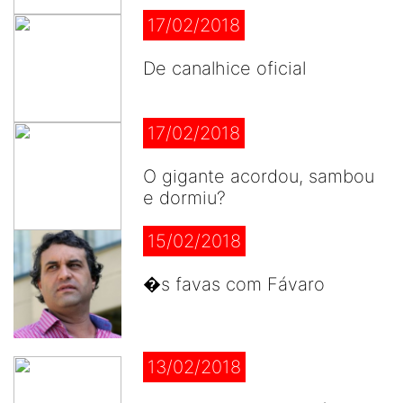
17/02/2018
De canalhice oficial
17/02/2018
O gigante acordou, sambou
e dormiu?
15/02/2018
�s favas com Fávaro
13/02/2018