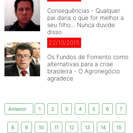
Consequências - Qualquer
pai daria o que for melhor a
seu filho... Nunca duvide
disso
22/10/2015
Os Fundos de Fomento como
alternativas para a crise
brasileira - O Agronegócio
agradece
Anterior
1
2
3
4
5
6
7
8
9
10
11
12
13
14
15