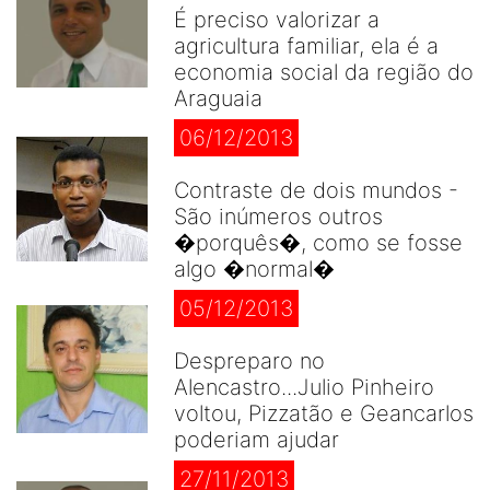
É preciso valorizar a
agricultura familiar, ela é a
economia social da região do
Araguaia
06/12/2013
Contraste de dois mundos -
São inúmeros outros
�porquês�, como se fosse
algo �normal�
05/12/2013
Despreparo no
Alencastro...Julio Pinheiro
voltou, Pizzatão e Geancarlos
poderiam ajudar
27/11/2013