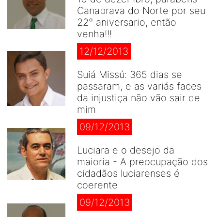
Canabrava do Norte por seu
22° aniversario, então
venha!!!
12/12/2013
Suiá Missú: 365 dias se
passaram, e as variás faces
da injustiça não vão sair de
mim
09/12/2013
Luciara e o desejo da
maioria - A preocupação dos
cidadãos luciarenses é
coerente
09/12/2013