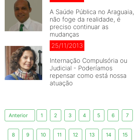
A Saúde Pública no Araguaia,
não foge da realidade, é
preciso continuar as
mudanças
25/11/2013
Internação Compulsória ou
Judicial - Poderíamos
repensar como está nossa
atuação
Anterior
1
2
3
4
5
6
7
8
9
10
11
12
13
14
15