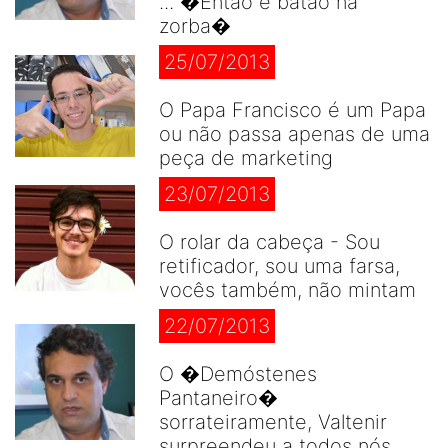
... �Então é batão na
zorba�
25/07/2013
O Papa Francisco é um Papa
ou não passa apenas de uma
peça de marketing
23/07/2013
O rolar da cabeça - Sou
retificador, sou uma farsa,
vocês também, não mintam
22/07/2013
O �Demóstenes
Pantaneiro�
sorrateiramente, Valtenir
surpreendeu a todos nós