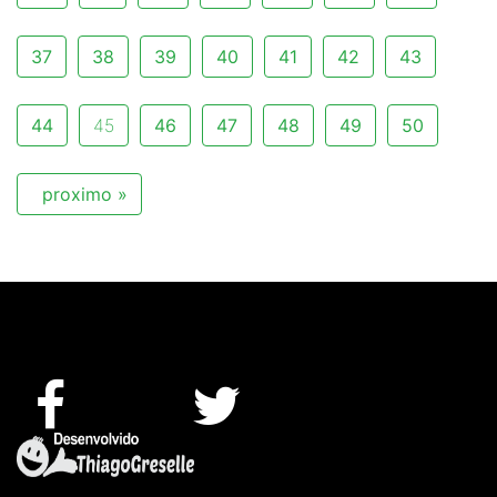
37
38
39
40
41
42
43
44
45
46
47
48
49
50
proximo »