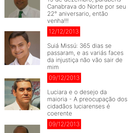
Canabrava do Norte por seu
22° aniversario, então
venha!!!
12/12/2013
Suiá Missú: 365 dias se
passaram, e as variás faces
da injustiça não vão sair de
mim
09/12/2013
Luciara e o desejo da
maioria - A preocupação dos
cidadãos luciarenses é
coerente
09/12/2013