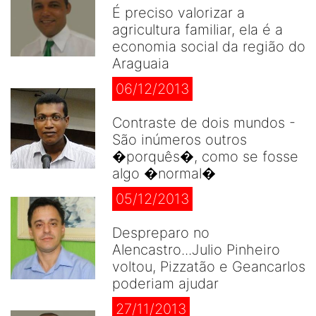
É preciso valorizar a
agricultura familiar, ela é a
economia social da região do
Araguaia
06/12/2013
Contraste de dois mundos -
São inúmeros outros
�porquês�, como se fosse
algo �normal�
05/12/2013
Despreparo no
Alencastro...Julio Pinheiro
voltou, Pizzatão e Geancarlos
poderiam ajudar
27/11/2013