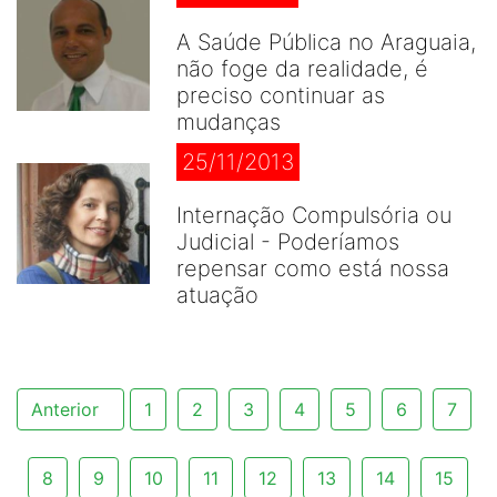
A Saúde Pública no Araguaia,
não foge da realidade, é
preciso continuar as
mudanças
25/11/2013
Internação Compulsória ou
Judicial - Poderíamos
repensar como está nossa
atuação
Anterior
1
2
3
4
5
6
7
8
9
10
11
12
13
14
15