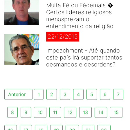
Muita Fé ou Fédemais �
Certos lideres religiosos
menosprezam o
entendimento da religião
22/12/2015
Impeachment - Até quando
este país irá suportar tantos
desmandos e desordens?
Anterior
1
2
3
4
5
6
7
8
9
10
11
12
13
14
15