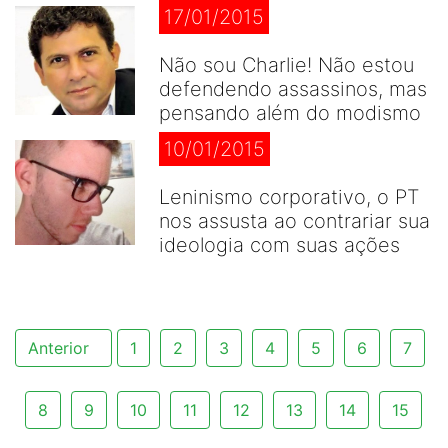
17/01/2015
Não sou Charlie! Não estou
defendendo assassinos, mas
pensando além do modismo
10/01/2015
Leninismo corporativo, o PT
nos assusta ao contrariar sua
ideologia com suas ações
Anterior
1
2
3
4
5
6
7
8
9
10
11
12
13
14
15