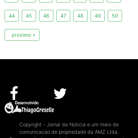
44
45
46
47
48
49
50
proximo »
Copyright - Jornal da Noticia e um meio de
comunicacao de propriedade da AMZ Ltda.