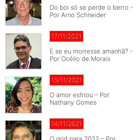
Do boi só se perde o berro -
Por Arno Schneider
17/11/2021
E se eu morresse amanhã? -
Por Océlio de Morais
15/11/2021
O amor esfriou – Por
Nathany Gomes
14/11/2021
O grid para 2022 – Por