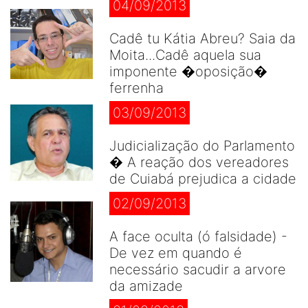
04/09/2013
Cadê tu Kátia Abreu? Saia da
Moita...Cadê aquela sua
imponente �oposição�
ferrenha
03/09/2013
Judicialização do Parlamento
� A reação dos vereadores
de Cuiabá prejudica a cidade
02/09/2013
A face oculta (ó falsidade) -
De vez em quando é
necessário sacudir a arvore
da amizade