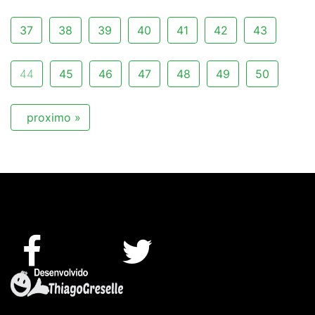
37
38
39
40
41
42
43
44
45
46
47
48
49
50
proximo »