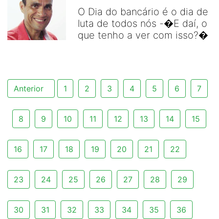
O Dia do bancário é o dia de
luta de todos nós -�E daí, o
que tenho a ver com isso?�
Anterior
1
2
3
4
5
6
7
8
9
10
11
12
13
14
15
16
17
18
19
20
21
22
23
24
25
26
27
28
29
30
31
32
33
34
35
36