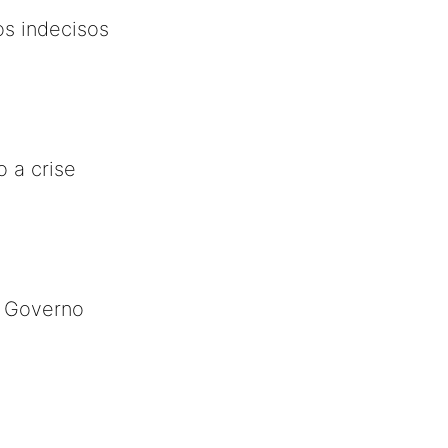
os indecisos
o a crise
e Governo