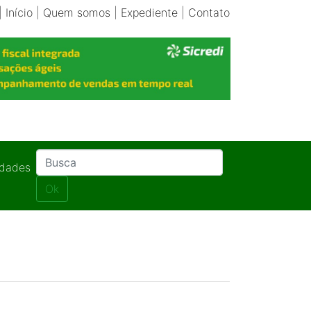
|
Início
|
Quem somos
|
Expediente
|
Contato
idades
Ok