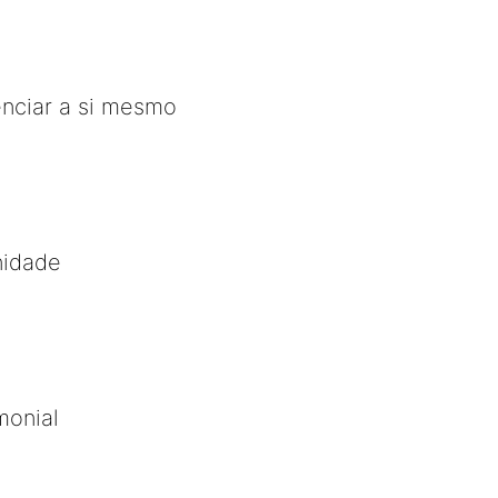
enciar a si mesmo
nidade
monial