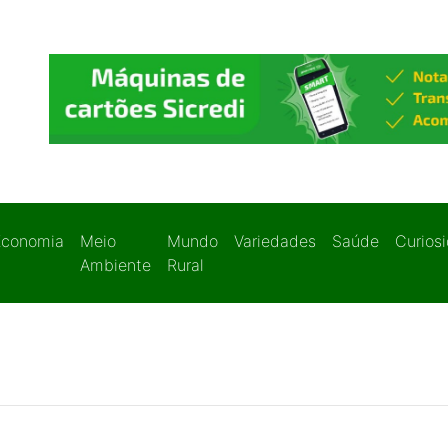
Economia
Meio
Mundo
Variedades
Saúde
Curios
Ambiente
Rural