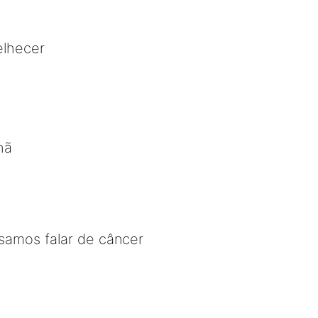
elhecer
hã
samos falar de câncer