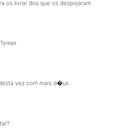
ara os livrar dos que os despojaram
 Temer
desta vez com mais d�us
tar?