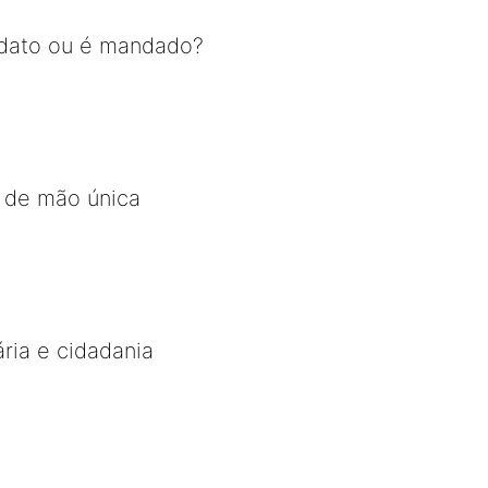
dato ou é mandado?
a de mão única
ária e cidadania