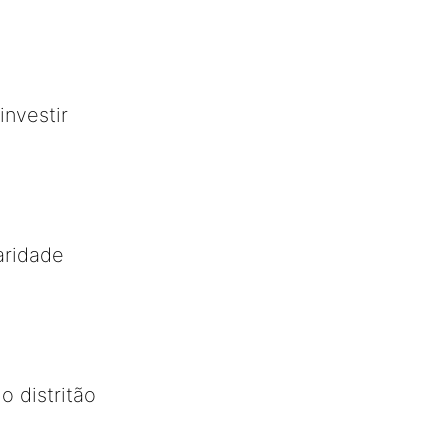
investir
aridade
 distritão