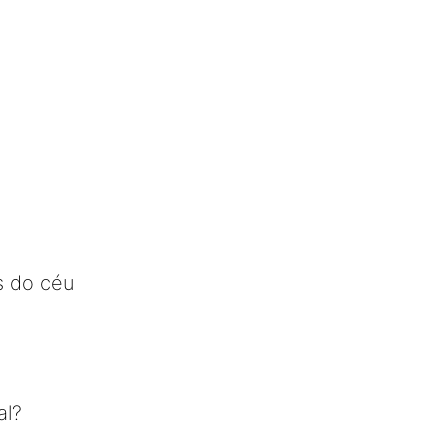
es do céu
al?