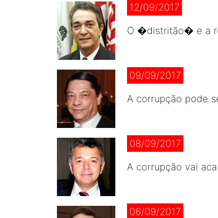
12/09/2017
O �distritão� e a r
09/09/2017
A corrupção pode s
08/09/2017
A corrupção vai aca
06/09/2017