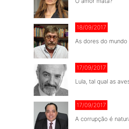
O amor mata?
18/09/2017
As dores do mundo
17/09/2017
Lula, tal qual as av
17/09/2017
A corrupção é natur