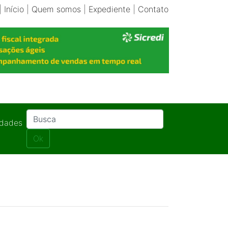
|
Início
|
Quem somos
|
Expediente
|
Contato
idades
Ok