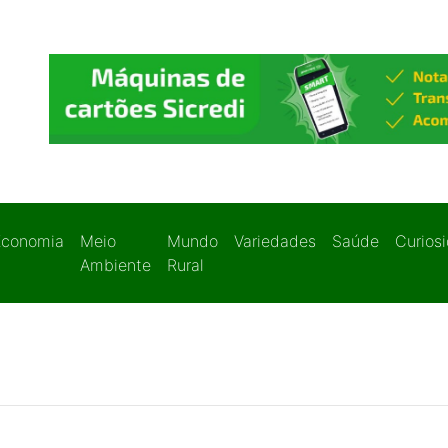
Economia
Meio
Mundo
Variedades
Saúde
Curios
Ambiente
Rural