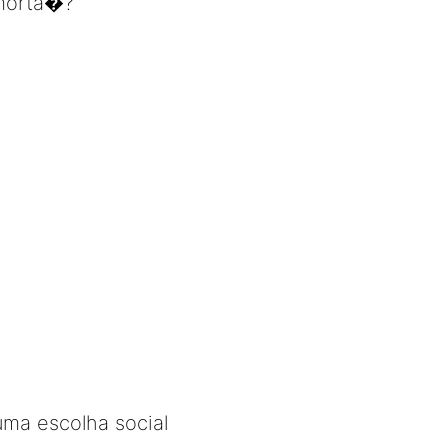
�morta�?
uma escolha social