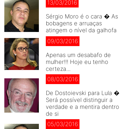
13/03/2016
Sérgio Moro é o cara � As
bobagens e arruaças
atingem o nível da galhofa
09/03/2016
Apenas um desabafo de
mulher!!! Hoje eu tenho
certeza...
08/03/2016
De Dostoievski para Lula �
Será possível distinguir a
verdade e a mentira dentro
de si
05/03/2016