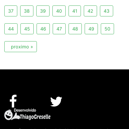
37
38
39
40
41
42
43
44
45
46
47
48
49
50
proximo »