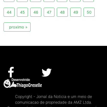
44
45
46
47
48
49
50
proximo »
Copyright - Jornal da Noticia e um meio de
comunicacao de propriedade da AMZ Ltda.