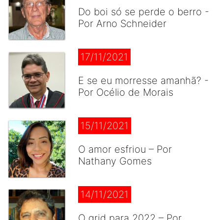
Do boi só se perde o berro -
Por Arno Schneider
17/11/2021
E se eu morresse amanhã? -
Por Océlio de Morais
15/11/2021
O amor esfriou – Por
Nathany Gomes
14/11/2021
O grid para 2022 – Por