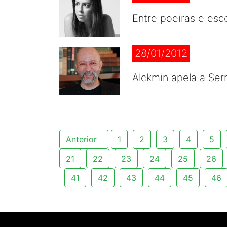
Entre poeiras e esc
28/01/2012
Alckmin apela a Ser
Anterior
1
2
3
4
5
21
22
23
24
25
26
41
42
43
44
45
46