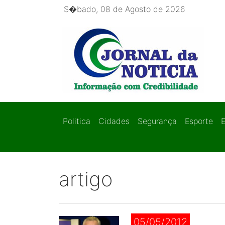
S�bado, 08 de Agosto de 2026
Politica
Cidades
Segurança
Esporte
artigo
05/05/2012