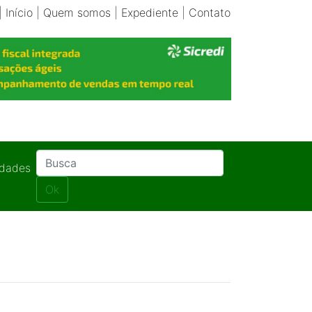
|
Início
|
Quem somos
|
Expediente
|
Contato
idades
Ok