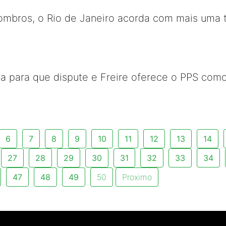
ombros, o Rio de Janeiro acorda com mais uma t
ra para que dispute e Freire oferece o PPS como
6
7
8
9
10
11
12
13
14
27
28
29
30
31
32
33
34
47
48
49
50
Proximo