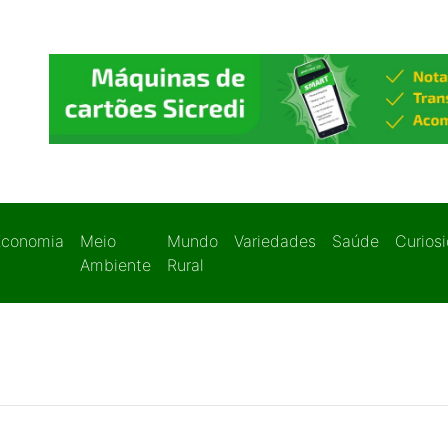
Economia
Meio
Mundo
Variedades
Saúde
Curios
Ambiente
Rural