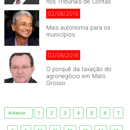
nos Tribunais de Contas
02/08/2016
Mais autonomia para os
municípios
02/08/2016
O porquê da taxação do
agronegócio em Mato
Grosso
Anterior
1
2
3
4
5
6
7