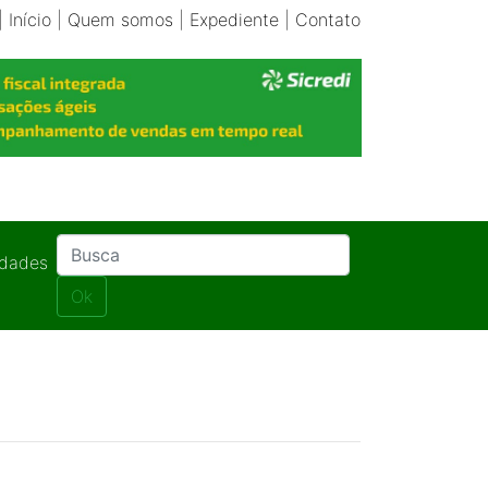
|
Início
|
Quem somos
|
Expediente
|
Contato
idades
Ok