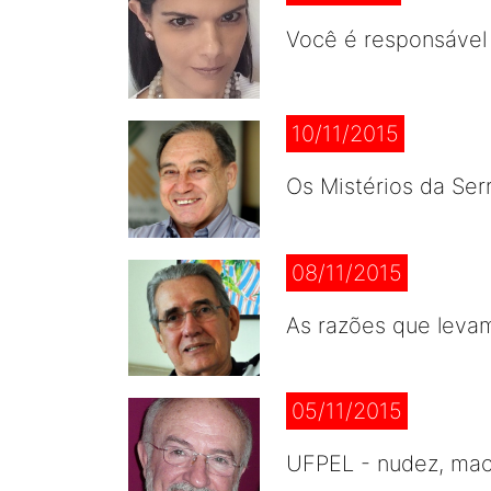
Você é responsável 
10/11/2015
Os Mistérios da Ser
08/11/2015
As razões que leva
05/11/2015
UFPEL - nudez, maco