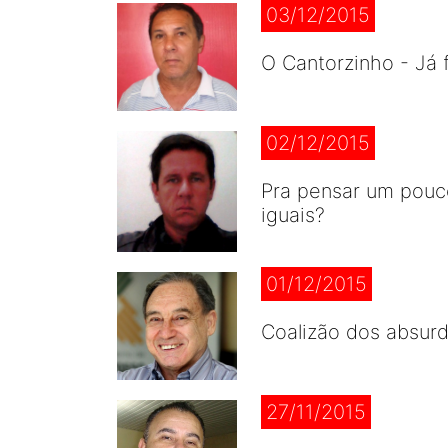
03/12/2015
O Cantorzinho - Já 
02/12/2015
Pra pensar um pouc
iguais?
01/12/2015
Coalizão dos absurd
27/11/2015