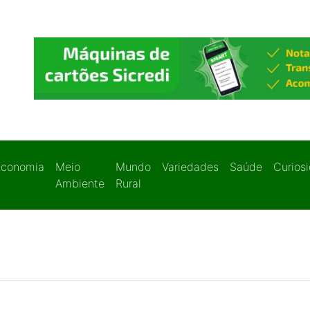
Economia
Meio
Mundo
Variedades
Saúde
Curios
Ambiente
Rural