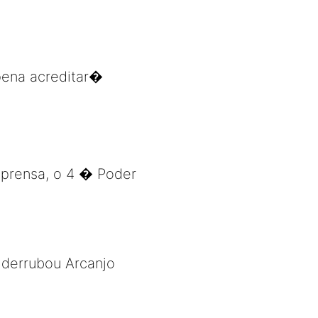
pena acreditar�
mprensa, o 4 � Poder
 derrubou Arcanjo