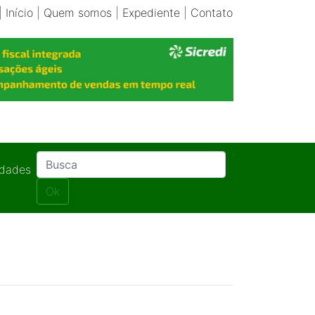
|
Início
|
Quem somos
|
Expediente
|
Contato
idades
Ok