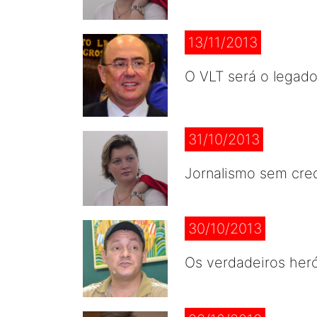
13/11/2013
O VLT será o legad
31/10/2013
Jornalismo sem cre
30/10/2013
Os verdadeiros heró