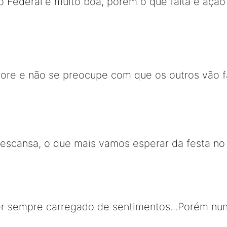
o Federal é muito boa, porém o que falta é ação 
gnore e não se preocupe com que os outros vão f
escansa, o que mais vamos esperar da festa no 
er sempre carregado de sentimentos...Porém nun