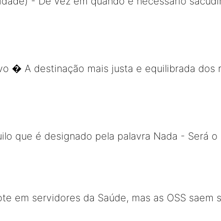
lsidade) - De vez em quando é necessário sacudi
o � A destinação mais justa e equilibrada dos 
ilo que é designado pela palavra Nada - Será 
ote em servidores da Saúde, mas as OSS saem 