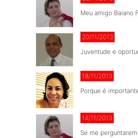
Meu amigo Baiano F
20/11/2013
Juventude e oportun
18/11/2013
Porque é important
14/11/2013
Se me perguntarem s