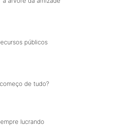
r a arvore da amizade
recursos públicos
o começo de tudo?
sempre lucrando