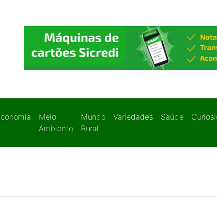
Economia
Meio
Mundo
Variedades
Saúde
Curios
Ambiente
Rural