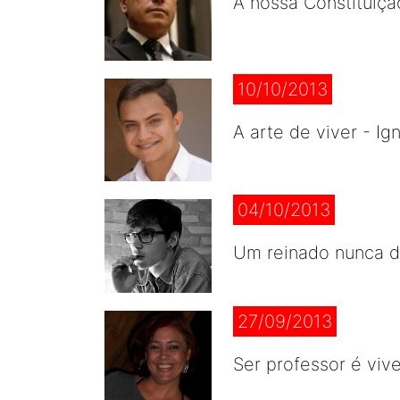
A nossa Constituiçã
10/10/2013
A arte de viver - I
04/10/2013
Um reinado nunca d
27/09/2013
Ser professor é viv