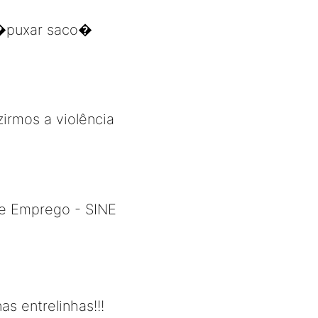
 �puxar saco�
irmos a violência
de Emprego - SINE
s entrelinhas!!!