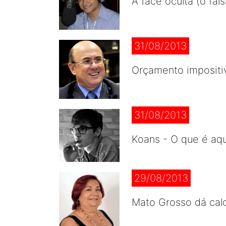
A face oculta (ó fa
31/08/2013
Orçamento impositiv
31/08/2013
Koans - O que é aqu
29/08/2013
Mato Grosso dá cal