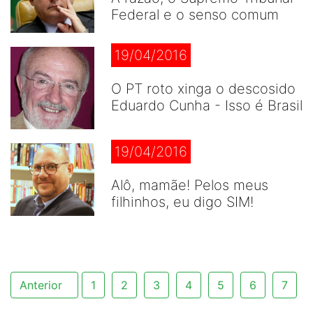
Federal e o senso comum
19/04/2016
O PT roto xinga o descosido
Eduardo Cunha - Isso é Brasil
19/04/2016
Alô, mamãe! Pelos meus
filhinhos, eu digo SIM!
Anterior
1
2
3
4
5
6
7