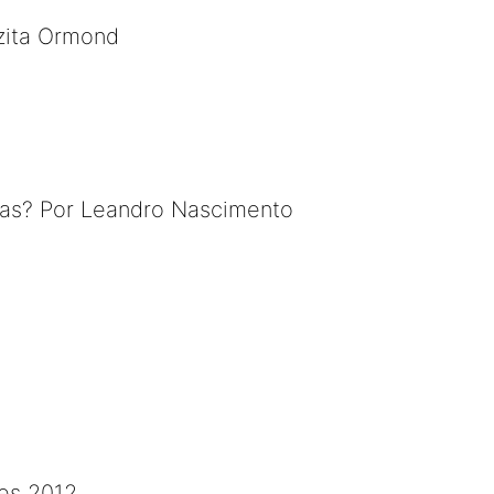
lzita Ormond
las? Por Leandro Nascimento
ões 2012