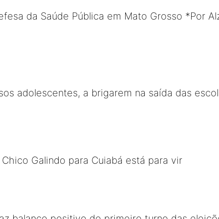
defesa da Saúde Pública em Mato Grosso *Por A
sos adolescentes, a brigarem na saída das esco
Chico Galindo para Cuiabá está para vir
az balanço positivo do primeiro turno das eleiç