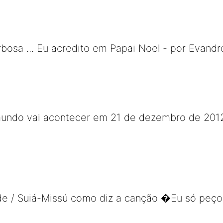
rbosa ... Eu acredito em Papai Noel - por Evandr
undo vai acontecer em 21 de dezembro de 2012?
de / Suiá-Missú como diz a canção �Eu só peç