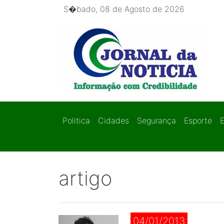
S�bado, 08 de Agosto de 2026
Politica
Cidades
Segurança
Esporte
artigo
04/01/2013