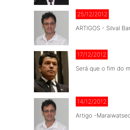
25/12/2012
ARTIGOS - Silval Ba
17/12/2012
Será que o fim do m
14/12/2012
Artigo -Maraiwatse