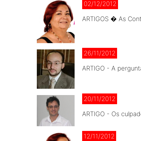
02/12/2012
ARTIGOS � As Contas
26/11/2012
ARTIGO - A pergunt
20/11/2012
ARTIGO - Os culpado
12/11/2012