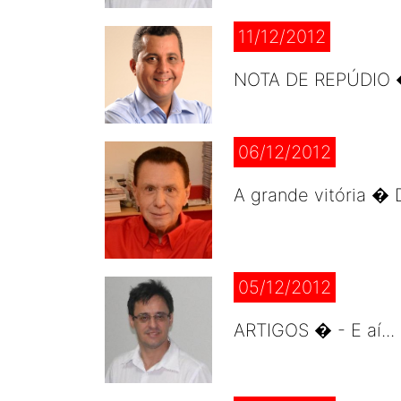
11/12/2012
NOTA DE REPÚDIO � 
06/12/2012
A grande vitória � 
05/12/2012
ARTIGOS � - E aí...