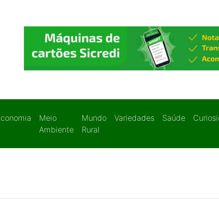
Economia
Meio
Mundo
Variedades
Saúde
Curios
Ambiente
Rural