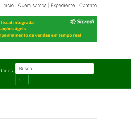
|
Início
|
Quem somos
|
Expediente
|
Contato
idades
Ok