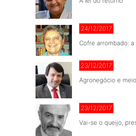
A lei do retorno
24/12/2017
Cofre arrombado: a
23/12/2017
Agronegócio e mei
23/12/2017
Vai-se o queijo, pr