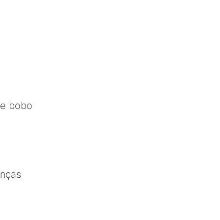
de bobo
anças