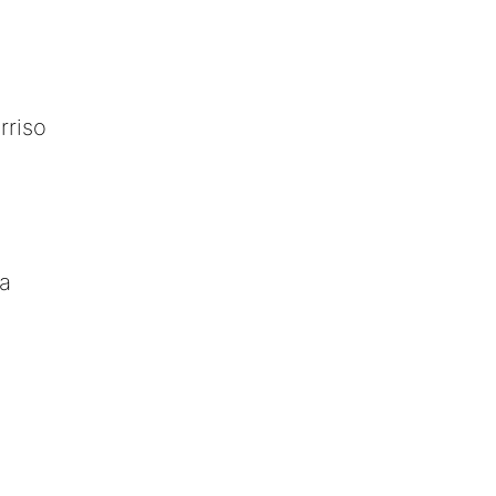
rriso
sa