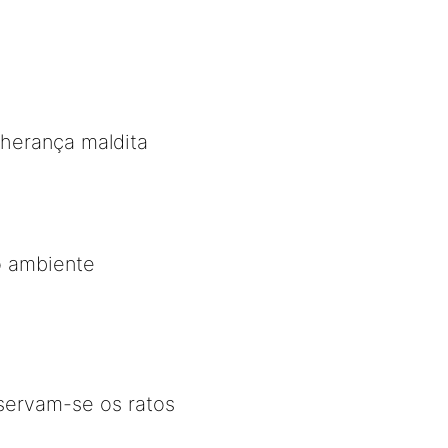
 herança maldita
o ambiente
eservam-se os ratos