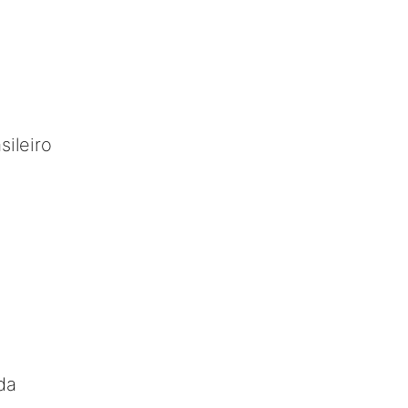
sileiro
da