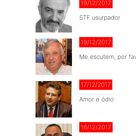
19/12/2017
STF usurpador
19/12/2017
Me escutem, por fa
17/12/2017
Amor e ódio
16/12/2017