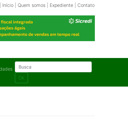
|
Início
|
Quem somos
|
Expediente
|
Contato
idades
Ok