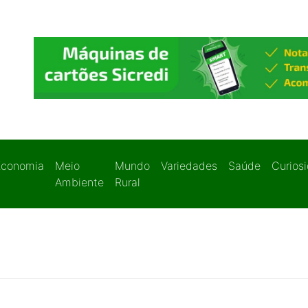
Economia
Meio
Mundo
Variedades
Saúde
Curios
Ambiente
Rural