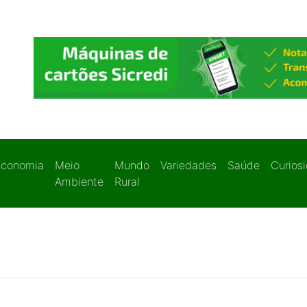
Economia
Meio
Mundo
Variedades
Saúde
Curios
Ambiente
Rural