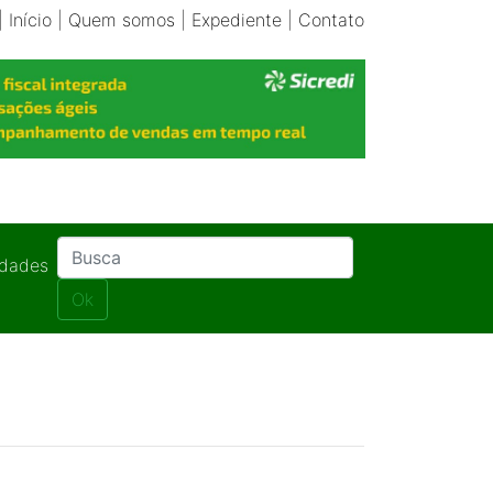
|
Início
|
Quem somos
|
Expediente
|
Contato
idades
Ok