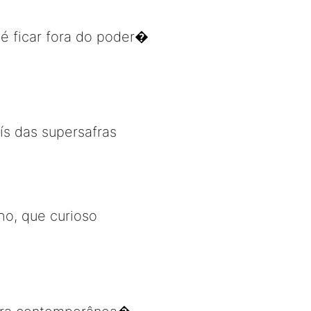
 é ficar fora do poder�
ís das supersafras
ho, que curioso