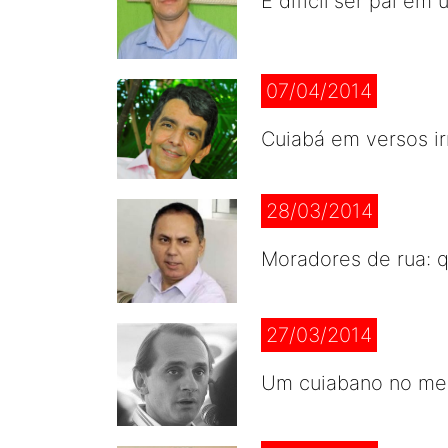
É difícil ser pai 
07/04/2014
Cuiabá em versos i
28/03/2014
Moradores de rua: q
27/03/2014
Um cuiabano no meio