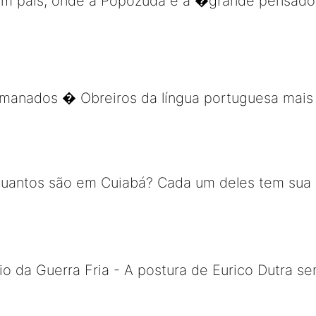
em um país, onde a Popozuda é a �grande pensa
rmanados � Obreiros da língua portuguesa mais 
uantos são em Cuiabá? Cada um deles tem sua his
 da Guerra Fria - A postura de Eurico Dutra sem