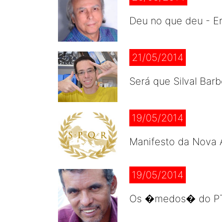
Deu no que deu - Er
21/05/2014
Será que Silval Bar
19/05/2014
Manifesto da Nova 
19/05/2014
Os �medos� do PT e