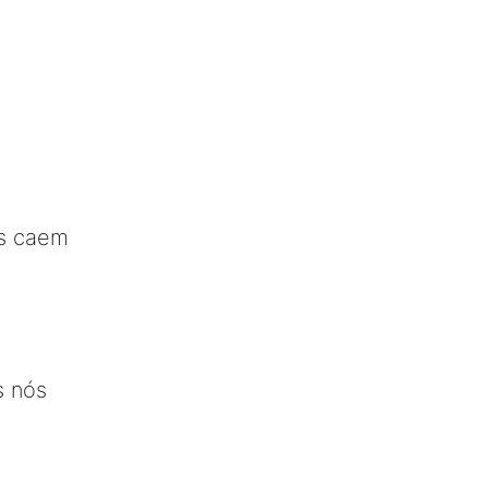
s caem
s nós