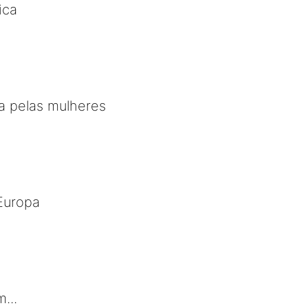
ica
la pelas mulheres
Europa
...