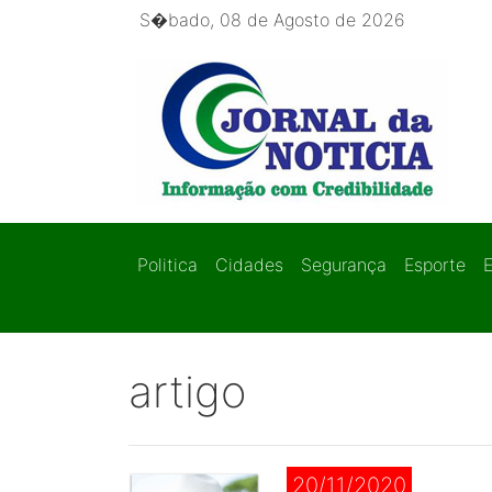
S�bado, 08 de Agosto de 2026
Politica
Cidades
Segurança
Esporte
artigo
20/11/2020