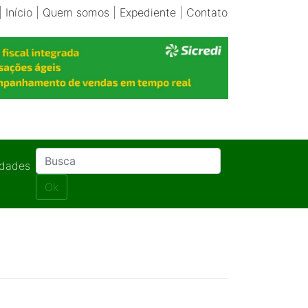
|
Início
|
Quem somos
|
Expediente
|
Contato
idades
Ok