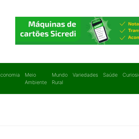
Economia
Meio
Mundo
Variedades
Saúde
Curios
Ambiente
Rural