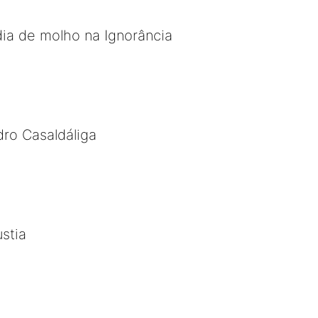
ia de molho na Ignorância
ro Casaldáliga
stia