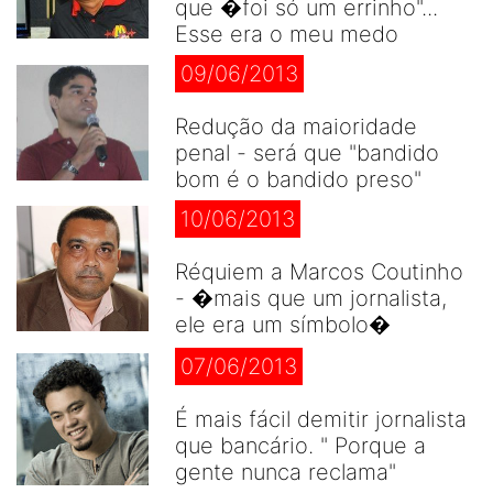
que �foi só um errinho"...
Esse era o meu medo
09/06/2013
Redução da maioridade
penal - será que "bandido
bom é o bandido preso"
10/06/2013
Réquiem a Marcos Coutinho
- �mais que um jornalista,
ele era um símbolo�
07/06/2013
É mais fácil demitir jornalista
que bancário. " Porque a
gente nunca reclama"