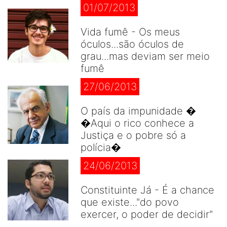
01/07/2013
Vida fumê - Os meus
óculos...são óculos de
grau...mas deviam ser meio
fumê
27/06/2013
O país da impunidade �
�Aqui o rico conhece a
Justiça e o pobre só a
polícia�
24/06/2013
Constituinte Já - É a chance
que existe..."do povo
exercer, o poder de decidir"