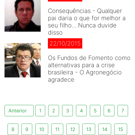
Consequências - Qualquer
pai daria o que for melhor a
seu filho... Nunca duvide
disso
22/10/2015
Os Fundos de Fomento como
alternativas para a crise
brasileira - O Agronegócio
agradece
Anterior
1
2
3
4
5
6
7
8
9
10
11
12
13
14
15