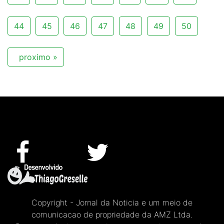
44
45
46
47
48
49
50
proximo »
Copyright - Jornal da Noticia e um meio de
comunicacao de propriedade da AMZ Ltda.