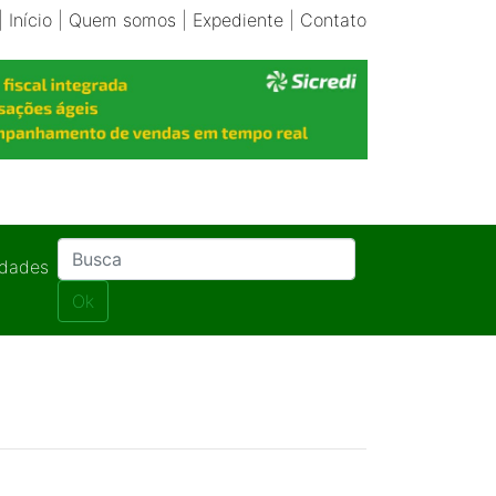
|
Início
|
Quem somos
|
Expediente
|
Contato
idades
Ok