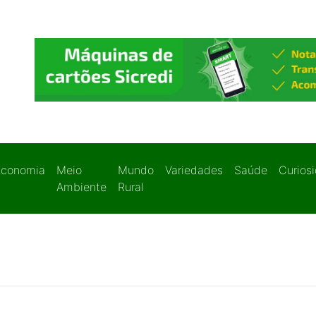
Economia
Meio
Mundo
Variedades
Saúde
Curios
Ambiente
Rural