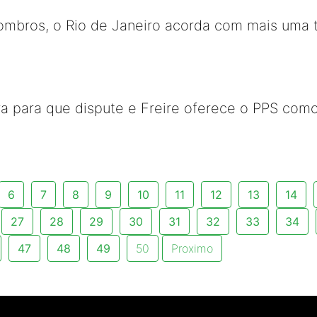
ombros, o Rio de Janeiro acorda com mais uma t
ra para que dispute e Freire oferece o PPS como
6
7
8
9
10
11
12
13
14
27
28
29
30
31
32
33
34
47
48
49
50
Proximo