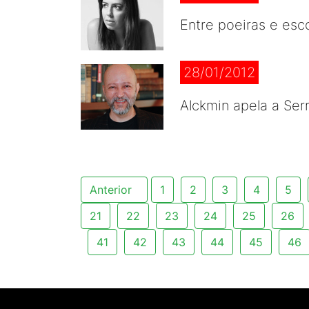
Entre poeiras e esc
28/01/2012
Alckmin apela a Ser
Anterior
1
2
3
4
5
21
22
23
24
25
26
41
42
43
44
45
46