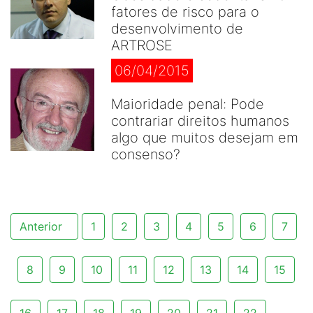
fatores de risco para o
desenvolvimento de
ARTROSE
06/04/2015
Maioridade penal: Pode
contrariar direitos humanos
algo que muitos desejam em
consenso?
Anterior
1
2
3
4
5
6
7
8
9
10
11
12
13
14
15