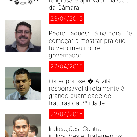
religiosa é aprovado na CCJ
da Câmara
23/04/2015
Pedro Taques: Tá na hora! De
começar a mostrar pra que
tu veio meu nobre
governador
22/04/2015
Osteoporose � A vilã
responsável diretamente à
grande quantidade de
fraturas da 3ª idade
22/04/2015
Indicações, Contra
indicações e Tratamentos