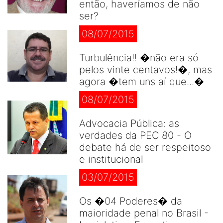
então, haveríamos de não
ser?
08/07/2015
Turbulência!! �não era só
pelos vinte centavos!�, mas
agora �tem uns aí que...�
08/07/2015
Advocacia Pública: as
verdades da PEC 80 - O
debate há de ser respeitoso
e institucional
03/07/2015
Os �04 Poderes� da
maioridade penal no Brasil -