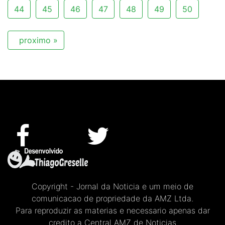
44
45
46
47
48
49
50
proximo »
Copyright - Jornal da Noticia e um meio de
comunicacao de propriedade da AMZ Ltda.
Para reproduzir as materias e necessario apenas dar
credito a Central AMZ de Noticias