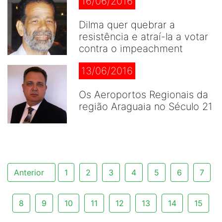
16/06/2016
Dilma quer quebrar a
resistência e atraí-la a votar
contra o impeachment
13/06/2016
Os Aeroportos Regionais da
região Araguaia no Século 21
Anterior
1
2
3
4
5
6
7
8
9
10
11
12
13
14
15