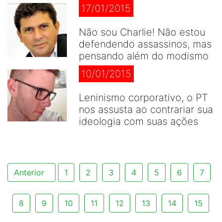
17/01/2015
Não sou Charlie! Não estou
defendendo assassinos, mas
pensando além do modismo
10/01/2015
Leninismo corporativo, o PT
nos assusta ao contrariar sua
ideologia com suas ações
Anterior
1
2
3
4
5
6
7
8
9
10
11
12
13
14
15