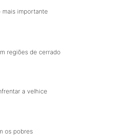
vo mais importante
em regiões de cerrado
frentar a velhice
m os pobres