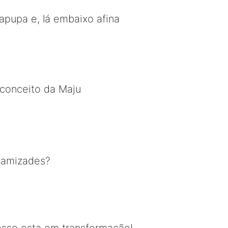
apupa e, lá embaixo afina
econceito da Maju
m amizades?