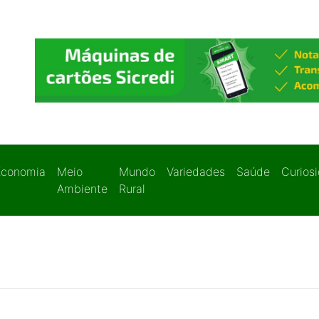
Economia
Meio
Mundo
Variedades
Saúde
Curios
Ambiente
Rural