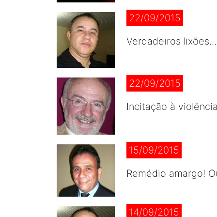
22/09/2015
Verdadeiros lixões.
22/09/2015
Incitação à violênci
15/09/2015
Remédio amargo! Ou
14/09/2015