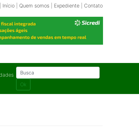
|
Início
|
Quem somos
|
Expediente
|
Contato
idades
Ok