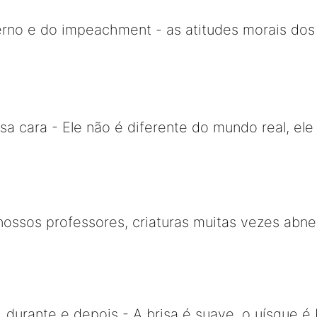
no e do impeachment - as atitudes morais dos "
a cara - Ele não é diferente do mundo real, ele 
ossos professores, criaturas muitas vezes abn
 durante e depois - A brisa é suave, o uísque é 