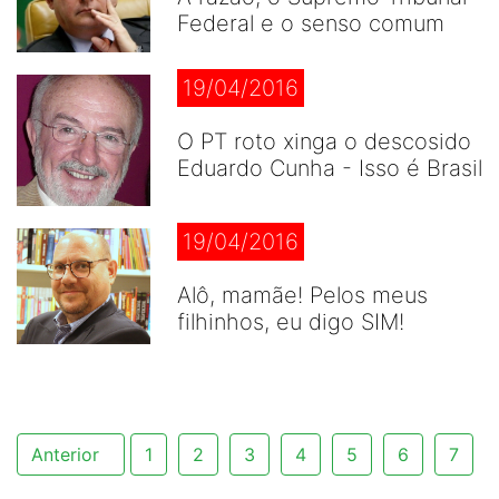
Federal e o senso comum
19/04/2016
O PT roto xinga o descosido
Eduardo Cunha - Isso é Brasil
19/04/2016
Alô, mamãe! Pelos meus
filhinhos, eu digo SIM!
Anterior
1
2
3
4
5
6
7