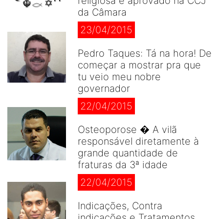
religiosa é aprovado na CCJ
da Câmara
23/04/2015
Pedro Taques: Tá na hora! De
começar a mostrar pra que
tu veio meu nobre
governador
22/04/2015
Osteoporose � A vilã
responsável diretamente à
grande quantidade de
fraturas da 3ª idade
22/04/2015
Indicações, Contra
indicações e Tratamentos