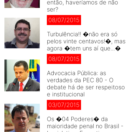
então, haveríamos de não
ser?
08/07/2015
Turbulência!! �não era só
pelos vinte centavos!�, mas
agora �tem uns aí que...�
08/07/2015
Advocacia Pública: as
verdades da PEC 80 - O
debate há de ser respeitoso
e institucional
03/07/2015
Os �04 Poderes� da
maioridade penal no Brasil -