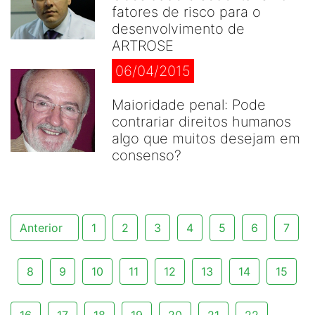
fatores de risco para o
desenvolvimento de
ARTROSE
06/04/2015
Maioridade penal: Pode
contrariar direitos humanos
algo que muitos desejam em
consenso?
Anterior
1
2
3
4
5
6
7
8
9
10
11
12
13
14
15