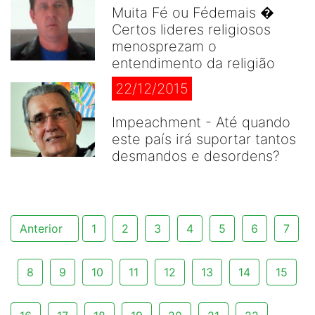
Muita Fé ou Fédemais �
Certos lideres religiosos
menosprezam o
entendimento da religião
22/12/2015
Impeachment - Até quando
este país irá suportar tantos
desmandos e desordens?
Anterior
1
2
3
4
5
6
7
8
9
10
11
12
13
14
15