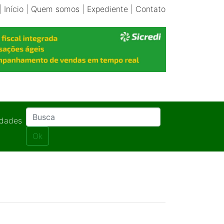
|
Início
|
Quem somos
|
Expediente
|
Contato
idades
Ok