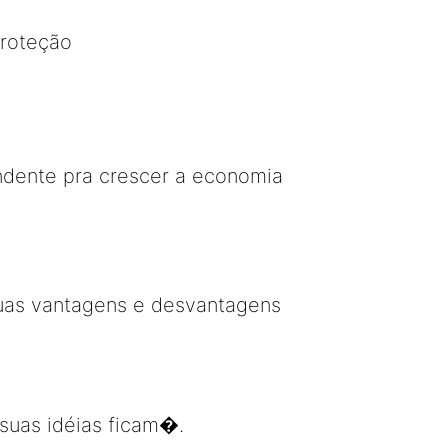
proteção
ndente pra crescer a economia
suas vantagens e desvantagens
suas idéias ficam�.