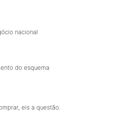
ócio nacional
imento do esquema
mprar, eis a questão.