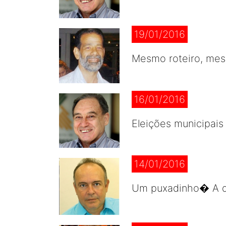
19/01/2016
Mesmo roteiro, mesm
16/01/2016
Eleições municipais
14/01/2016
Um puxadinho� A du