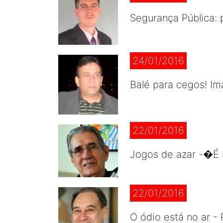
Segurança Pública: 
24/01/2016
Balé para cegos! Im
22/01/2016
Jogos de azar -�É m
22/01/2016
O ódio está no ar - 