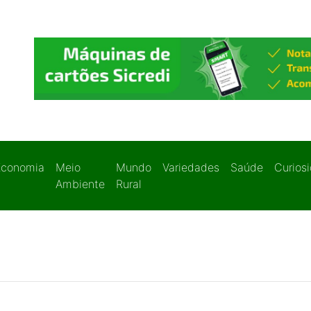
Economia
Meio
Mundo
Variedades
Saúde
Curios
Ambiente
Rural