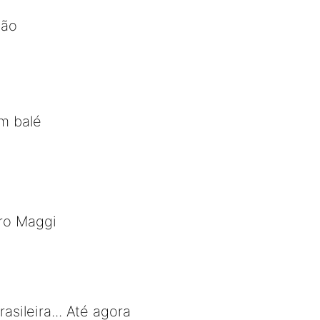
dão
m balé
iro Maggi
asileira... Até agora