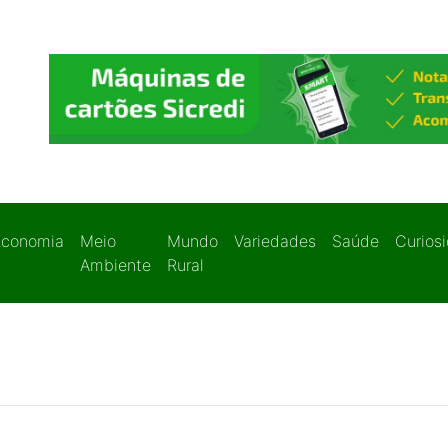
Economia
Meio
Mundo
Variedades
Saúde
Curios
Ambiente
Rural