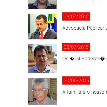
08/07/2015
Advocacia Pública: 
03/07/2015
Os �04 Poderes� da 
30/06/2015
A família é o nosso