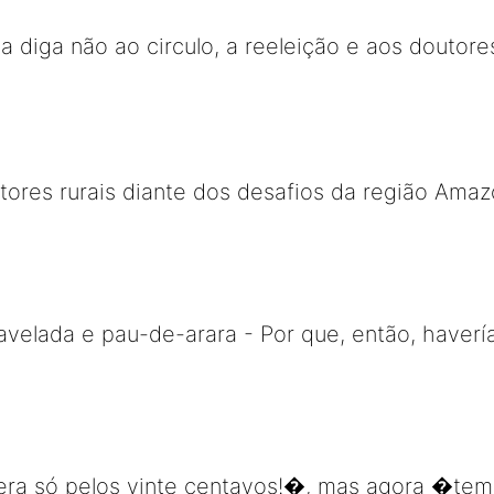
 diga não ao circulo, a reeleição e aos doutor
tores rurais diante dos desafios da região Amaz
avelada e pau-de-arara - Por que, então, haver
era só pelos vinte centavos!�, mas agora �tem 