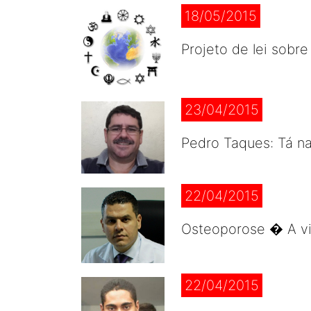
18/05/2015
Projeto de lei sobr
23/04/2015
Pedro Taques: Tá n
22/04/2015
Osteoporose � A vil
22/04/2015