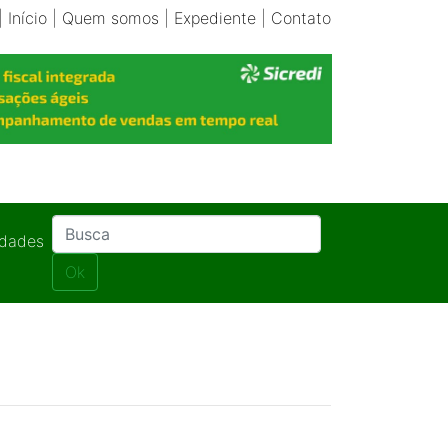
|
Início
|
Quem somos
|
Expediente
|
Contato
idades
Ok