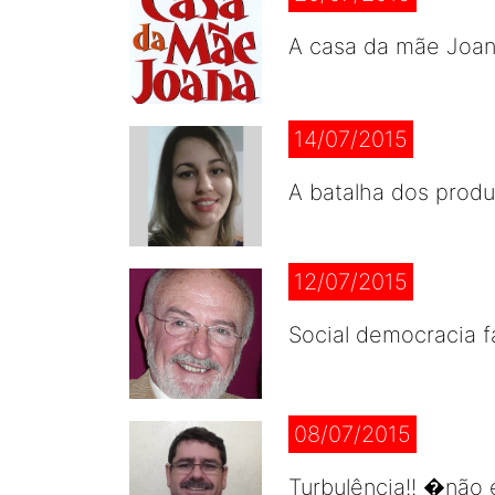
A casa da mãe Joana
14/07/2015
A batalha dos produ
12/07/2015
Social democracia f
08/07/2015
Turbulência!! �não 