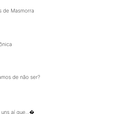
es de Masmorra
ônica
íamos de não ser?
uns aí que...�