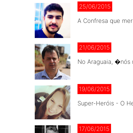
25/06/2015
A Confresa que mer
21/06/2015
No Araguaia, �nós 
19/06/2015
Super-Heróis - O H
17/06/2015