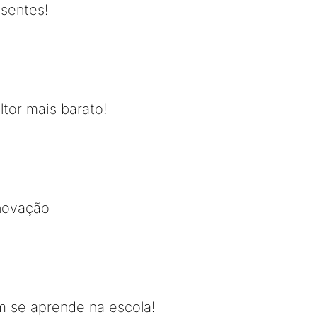
usentes!
ltor mais barato!
inovação
 se aprende na escola!