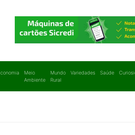
Economia
Meio
Mundo
Variedades
Saúde
Curios
Ambiente
Rural