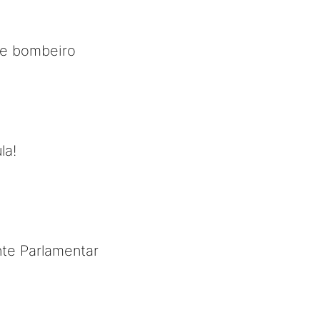
de bombeiro
la!
nte Parlamentar