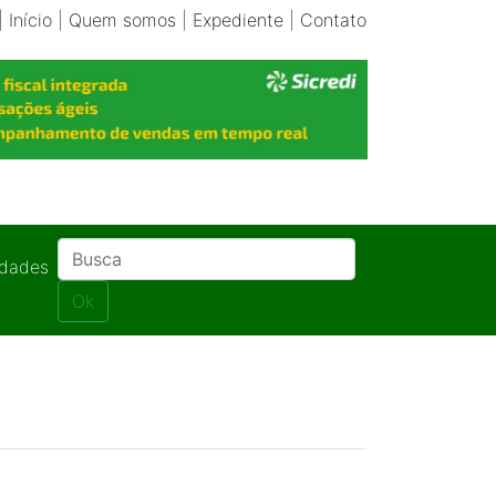
|
Início
|
Quem somos
|
Expediente
|
Contato
idades
Ok