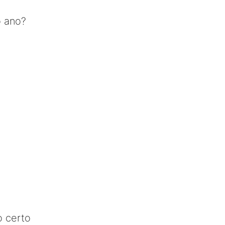
o ano?
o certo