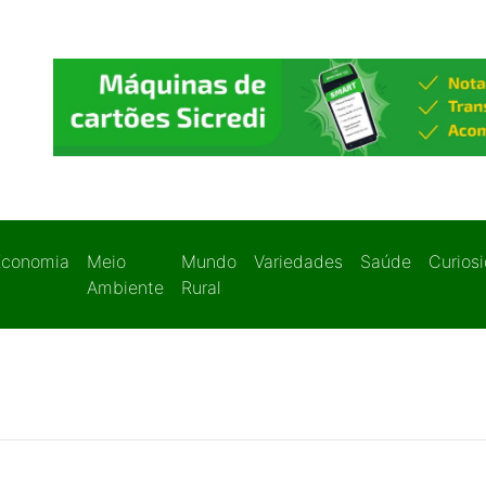
Economia
Meio
Mundo
Variedades
Saúde
Curios
Ambiente
Rural