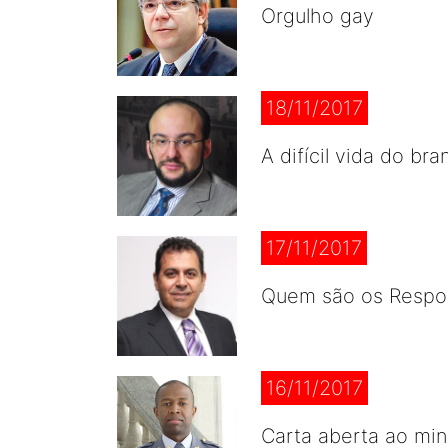
Orgulho gay
18/11/2017
A difícil vida do bra
17/11/2017
Quem são os Respo
16/11/2017
Carta aberta ao mi