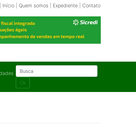
|
Início
|
Quem somos
|
Expediente
|
Contato
idades
Ok