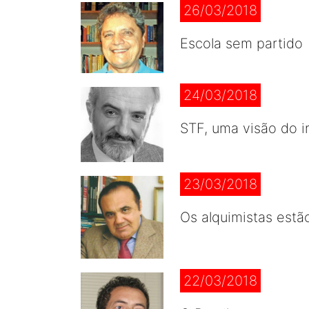
26/03/2018
Escola sem partido
24/03/2018
STF, uma visão do i
23/03/2018
Os alquimistas estã
22/03/2018