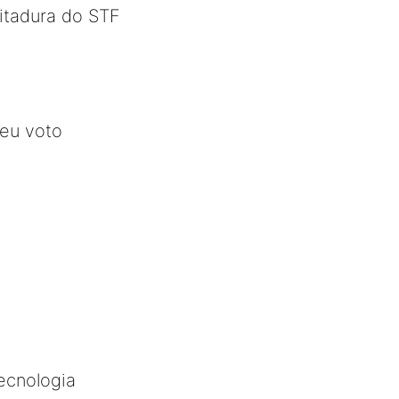
ditadura do STF
seu voto
ecnologia