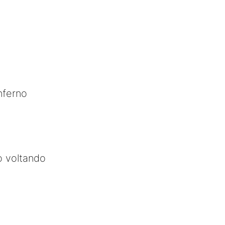
nferno
o voltando