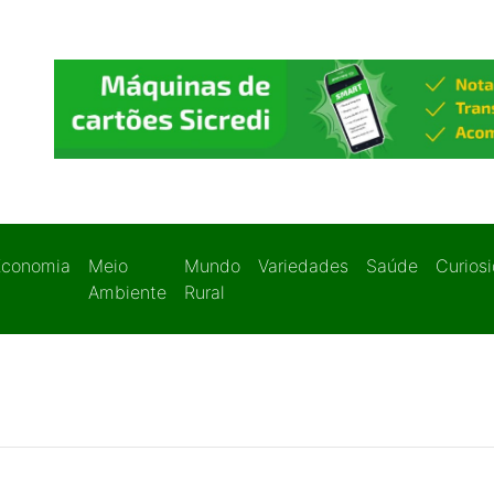
Economia
Meio
Mundo
Variedades
Saúde
Curios
Ambiente
Rural