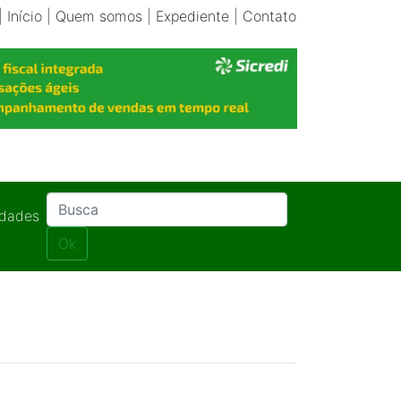
|
Início
|
Quem somos
|
Expediente
|
Contato
idades
Ok