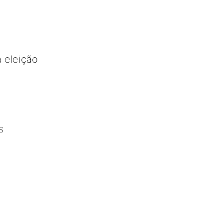
 eleição
s