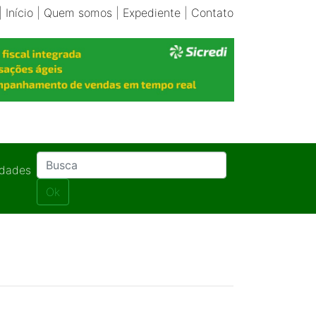
|
Início
|
Quem somos
|
Expediente
|
Contato
idades
Ok