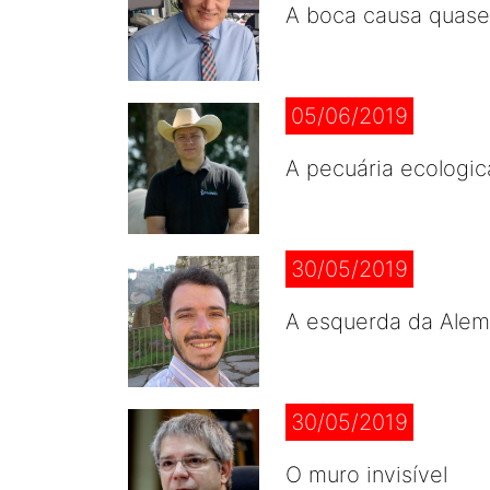
A boca causa quase
05/06/2019
A pecuária ecologi
30/05/2019
A esquerda da Alema
30/05/2019
O muro invisível