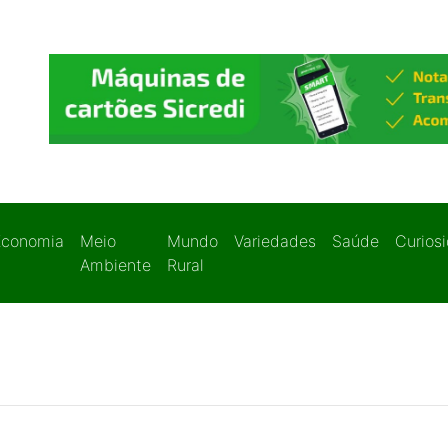
Economia
Meio
Mundo
Variedades
Saúde
Curios
Ambiente
Rural